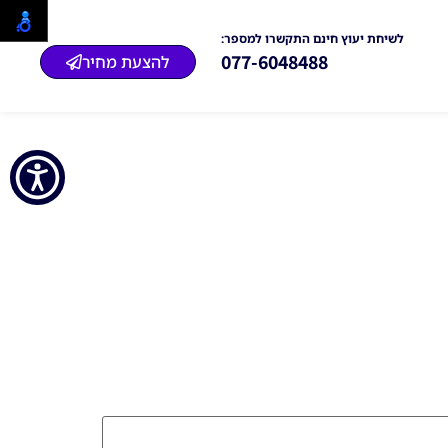
לשיחת יעוץ חינם התקשרו למספר:
077-6048488
להצעת מחיר