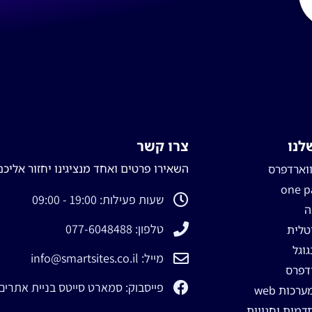
לנו
צרו קשר
השאירו פרטים ואחד מנציגינו יחזור אליכם
ווארדפרס
שעות פעילות: 19:00 - 09:00
ה
טלפון: 077-6048488
יטלית
וגל
מייל: info@smartsites.co.il
דפרס
פייסבוק: סמארט סייטס בניית אתרים
כות web
דמית וחנויות