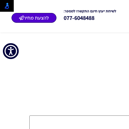
לשיחת יעוץ חינם התקשרו למספר:
077-6048488
להצעת מחיר