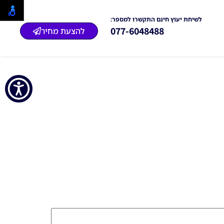
לשיחת יעוץ חינם התקשרו למספר:
077-6048488
להצעת מחיר