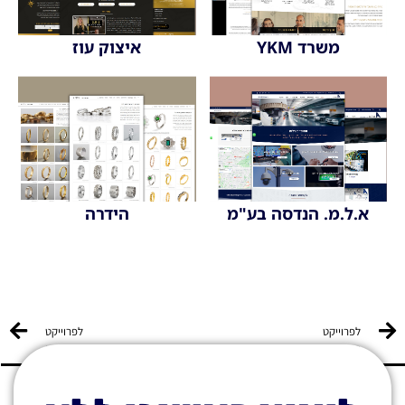
משרד YKM
איצוק עוז
א.ל.מ. הנדסה בע"מ
הידרה
לפרוייקט
לפרוייקט
הקודם
הבא